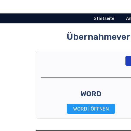
Zum
Inhalt
springen
Startseite
Ar
Übernahmevert
WORD
WORD | ÖFFNEN