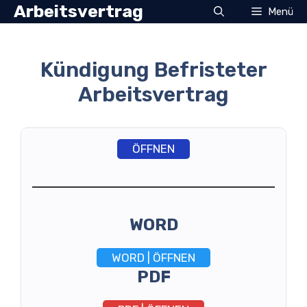
Zum
Arbeitsvertrag
Menü
Inhalt
springen
Kündigung Befristeter
Arbeitsvertrag
ÖFFNEN
WORD
WORD | ÖFFNEN
PDF