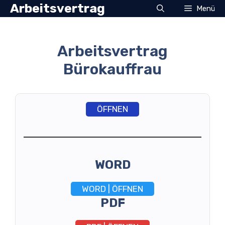
Zum
Arbeitsvertrag
Menü
Inhalt
springen
Arbeitsvertrag
Bürokauffrau
ÖFFNEN
WORD
WORD | ÖFFNEN
PDF